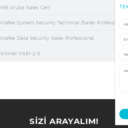
TE
HPE Aruba Sales Cert
Adı
Mcafee System Security Technical /Sales Professional
Soy
Ema
Mcafee Data Security Sales Professional
Tel
Fortinet NSE1-2-3
Num
Mes
SIZI ARAYALIM!