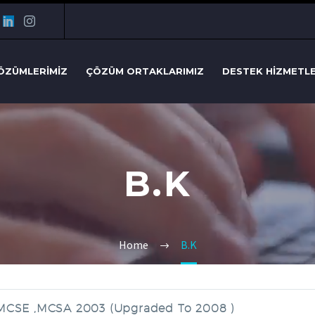
ÖZÜMLERIMIZ
ÇÖZÜM ORTAKLARIMIZ
DESTEK HIZMETL
B.K
Home
B.K
MCSE ,MCSA 2003 (upgraded To 2008 )