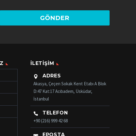
Z
İLETIŞIM
ADRES

Akasya, Çeçen Sokak Kent Etabı A Blok
D:47 Kat:17 Acıbadem, Üsküdar,
İstanbul
TELEFON

+90 (216) 999 42 68
EPOSTA
