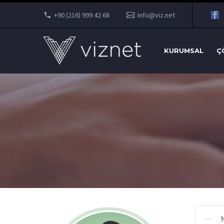
+90 (216) 999 42 68
info@viz.net
KURUMSAL
Ç