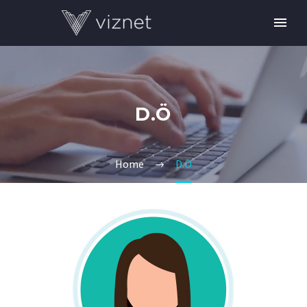
D.Ö
Home
D.Ö