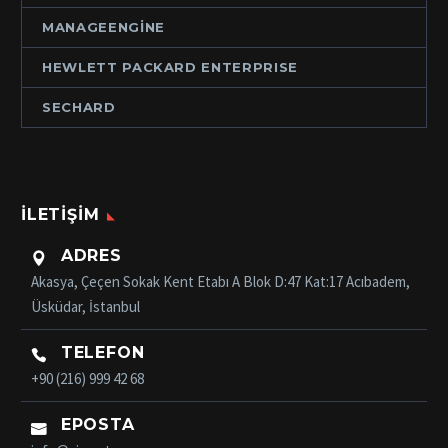
MANAGEENGINE
HEWLETT PACKARD ENTERPRISE
SECHARD
İLETIŞIM
ADRES

Akasya, Çeçen Sokak Kent Etabı A Blok D:47 Kat:17 Acıbadem,
Üsküdar, İstanbul
TELEFON

+90 (216) 999 42 68
EPOSTA
