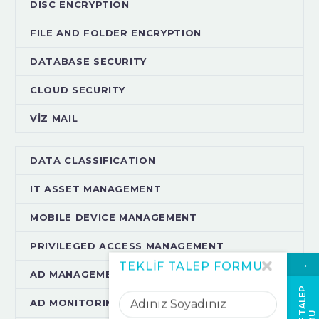
DISC ENCRYPTION
FILE AND FOLDER ENCRYPTION
DATABASE SECURITY
CLOUD SECURITY
VİZ MAIL
DATA CLASSIFICATION
IT ASSET MANAGEMENT
MOBILE DEVICE MANAGEMENT
PRIVILEGED ACCESS MANAGEMENT
→
TEKLİF TALEP FORMU
AD MANAGEMENT
Adınız
T
E
K
L
İ
F
A
L
E
P
F
O
R
M
AD MONITORING
Soyadınız