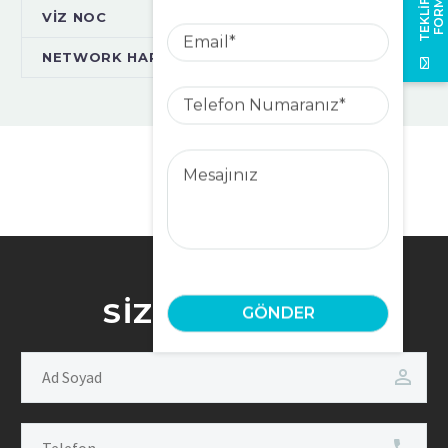
T
U
VİZ NOC
Email
NETWORK HARDENING
Telefon
Numaranız
Mesajınız
SIZI ARAYALIM!