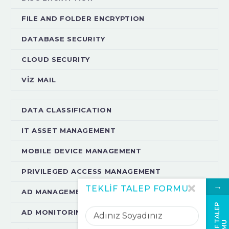
FILE AND FOLDER ENCRYPTION
DATABASE SECURITY
CLOUD SECURITY
VİZ MAIL
DATA CLASSIFICATION
IT ASSET MANAGEMENT
MOBILE DEVICE MANAGEMENT
PRIVILEGED ACCESS MANAGEMENT
→
TEKLİF TALEP FORMU
AD MANAGEMENT
Adınız
T
E
K
L
İ
F
A
L
E
P
F
O
R
M
AD MONITORING
Soyadınız