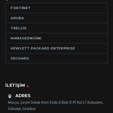
FORTINET
ARUBA
TRELLIX
MANAGEENGINE
HEWLETT PACKARD ENTERPRISE
SECHARD
İLETIŞIM
ADRES

Akasya, Çeçen Sokak Kent Etabı A Blok D:47 Kat:17 Acıbadem,
Üsküdar, İstanbul