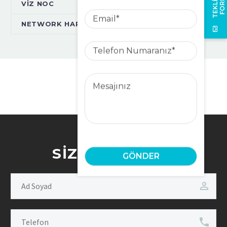
T
U
VİZ NOC
Email
NETWORK HARDENING
Telefon
Numaranız
Mesajınız
SIZI ARAYALIM!