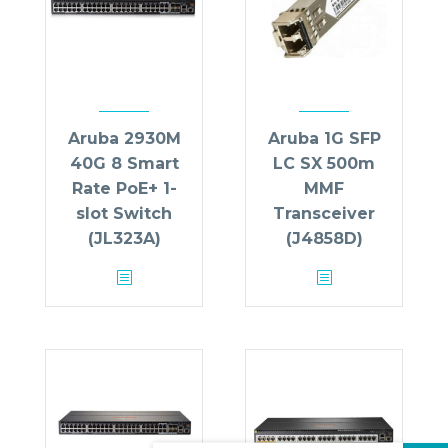
Aruba 2930M
Aruba 1G SFP
40G 8 Smart
LC SX 500m
Rate PoE+ 1-
MMF
slot Switch
Transceiver
(JL323A)
(J4858D)