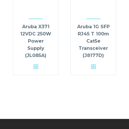
Aruba X371
Aruba 1G SFP
12VDC 250W
RJ45 T 100m
Power
Cat5e
Supply
Transceiver
(JL085A)
(J8177D)