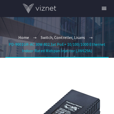
Home
Switch, Contreller, Lisans
PD-9001GR-AC 30W 802.3at PoE+ 10/100/1000 Ethernet
Indoor Rated Midspan Injector (JW629A)