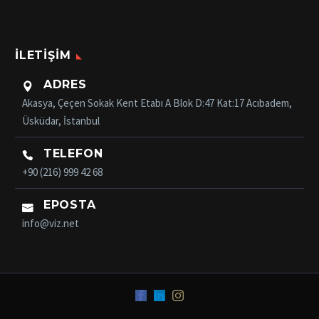
İLETIŞIM
ADRES

Akasya, Çeçen Sokak Kent Etabı A Blok D:47 Kat:17 Acıbadem,
Üsküdar, İstanbul
TELEFON

+90 (216) 999 42 68
EPOSTA

info@viz.net