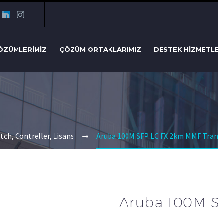
ÖZÜMLERIMIZ
ÇÖZÜM ORTAKLARIMIZ
DESTEK HIZMETL
tch, Contreller, Lisans
Aruba 100M SFP LC FX 2km MMF Trans
Aruba 100M 