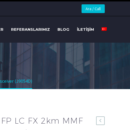
Ara / Call
ER
REFERANSLARIMIZ
BLOG
İLETIŞIM
ceiver (J9054D)
SFP LC FX 2km MMF