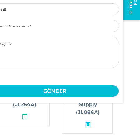
il
efon
aranız
ajınız
Aruba 2930F
Aruba X372
48G 4SFP+
54VDC 680W
Switch
Power
(JL254A)
Supply
(JL086A)