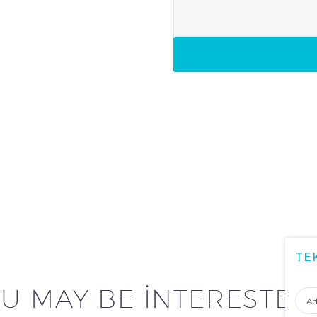
TE
Adı
U MAY BE INTERESTED
Soy