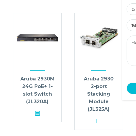
Ema
Tel
Num
Mes
Aruba 2930M
Aruba 2930
24G PoE+ 1-
2-port
slot Switch
Stacking
(JL320A)
Module
(JL325A)