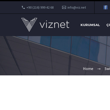
+90 (216) 999 42 68
info@viz.net
KURUMSAL
Ç
Home
Swi