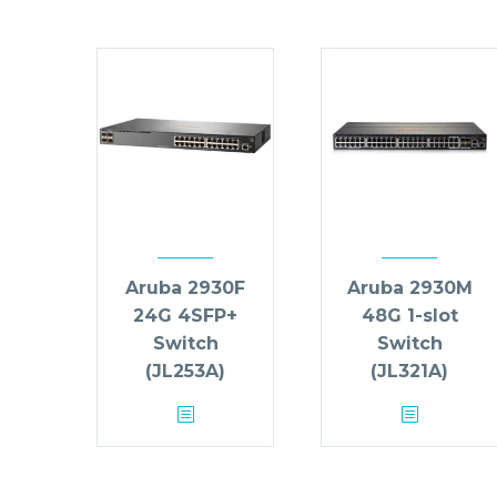
Aruba 2930F
Aruba 2930M
24G 4SFP+
48G 1-slot
Switch
Switch
(JL253A)
(JL321A)